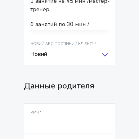
1 занятие на 45 мин /мастер-
тренер
ФАМИЛИЯ*
6 занятий по 30 мин /
мастер-тренер
НОВИЙ АБО ПОСТІЙНИЙ КЛІЄНТ? *
6 занятий по 45 мин /
Новий
мастер-тренер
9 занятий по 30 мин /
мастер-тренер
Данные родителя
6 занятий по 45 мин /
мастер-тренер
ИМЯ *