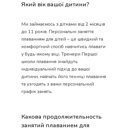
Який вік вашої дитини?
Ми займаємось з дітками від 2 місяців
до 11 років. Персональні заняття
плаванням для дітей – це швидкий та
комфортний спосіб навчитись плавати
у будь-якому віці. Тренери Першої
школи плавання знайдуть
індивідуальний підхід до вашої
дитини, навчать його техніці плавання
та узгодять з вами персональний
графік занять.
Какова продолжительность
занятий плаванием для