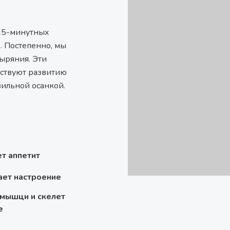
15-минутных
. Постепенно, мы
ыряния. Эти
бствуют развитию
вильной осанкой.
т аппетит
ет настроение
 мышци и скелет
е