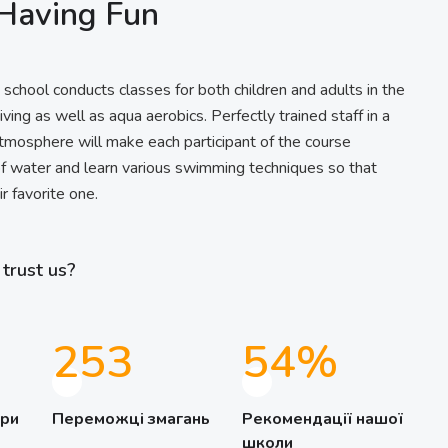
Having Fun
hool conducts classes for both children and adults in the
ving as well as aqua aerobics. Perfectly trained staff in a
tmosphere will make each participant of the course
f water and learn various swimming techniques so that
r favorite one.
trust us?
329
70
%
ери
Переможці змагань
Рекомендації нашої
школи