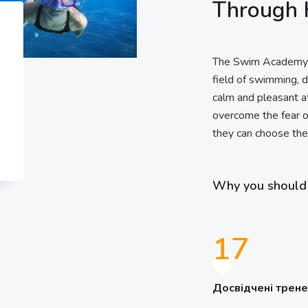
Through 
The Swim Academy sc
field of swimming, di
calm and pleasant a
overcome the fear o
they can choose thei
Why you should 
21
Досвідчені трен