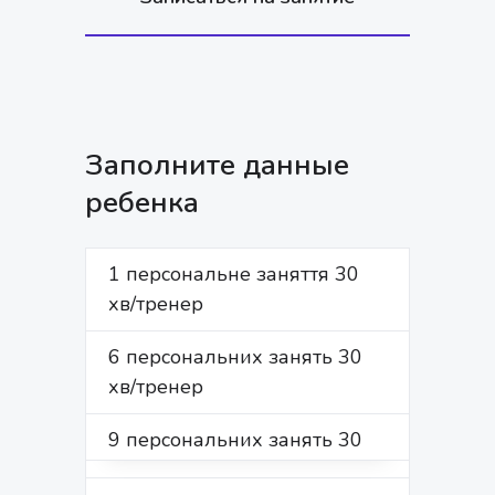
Заполните данные
ребенка
1 персональне заняття 30
ИМЯ *
хв/тренер
6 персональних занять 30
хв/тренер
ФАМИЛИЯ*
9 персональних занять 30
хв/тренер