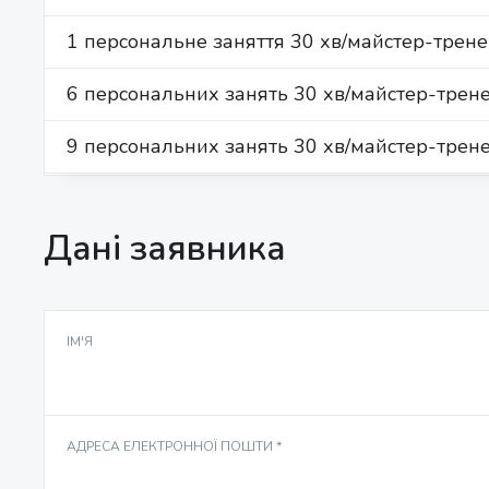
1 персональне заняття 30 хв/майстер-трен
6 персональних занять 30 хв/майстер-трен
НОВИЙ АБО ПОСТІЙНИЙ КЛІЄНТ? *
Новий
9 персональних занять 30 хв/майстер-трен
Дані заявника
ІМ'Я
АДРЕСА ЕЛЕКТРОННОЇ ПОШТИ *