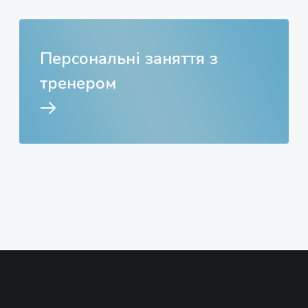
Персональні заняття з
тренером