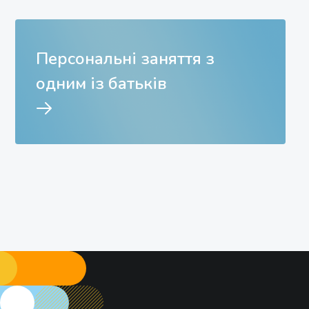
Персональні заняття з
одним із батьків