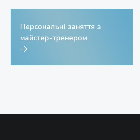
Персональні заняття з
майстер-тренером