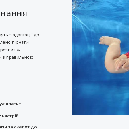
рнання
ть з адаптації до
лено пірнати.
 розвитку
би з правильною
є апетит
 настрій
язи та скелет до