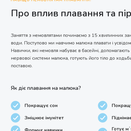
НАВІЩО НЕМОВЛЯТАМ ПЛАВАННЯ?
Про вплив плавання та пі
Заняття з немовлятами починаємо з 15 хвилинних заня
води. Поступово ми навчимо малюка плавати і усвідом
Навички, які немовля набуває в басейні, допомагають
нервової системи малюка, готують його тіло до ходь
поставою.
Як діє плавання на малюка?
Покращує сон
Покращу
Зміцнює імунітет
Піднімає
Готує мʼ
Формує навички