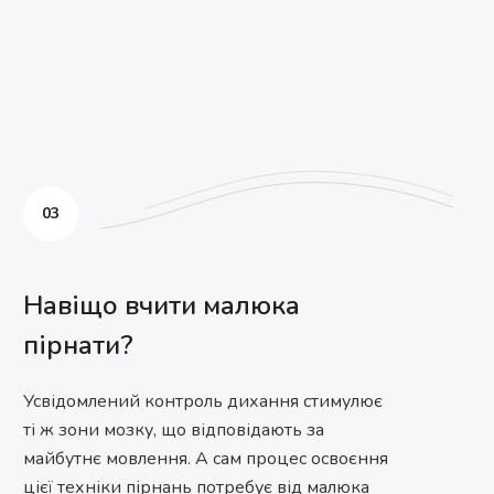
03
Навіщо вчити малюка
пірнати?
Усвідомлений контроль дихання стимулює
ті ж зони мозку, що відповідають за
майбутнє мовлення. А сам процес освоєння
цієї техніки пірнань потребує від малюка