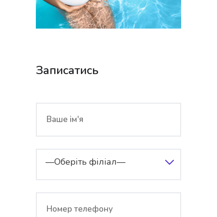
Записатись
—Оберіть філіал—