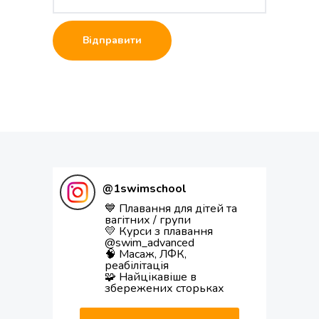
@
1swimschool
💙 Плавання для дітей та
вагітних / групи
💛 Курси з плавання
@swim_advanced
🧠 Масаж, ЛФК,
реабілітація
🧩 Найцікавіше в
збережених сторьках