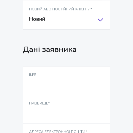
тренер
НОВИЙ АБО ПОСТІЙНИЙ КЛІЄНТ? *
Новий
6 занять дитина + один із
батьків / майстер-тренер
Дані заявника
ІМ'Я
ПРІЗВИЩЕ*
АДРЕСА ЕЛЕКТРОННОЇ ПОШТИ *