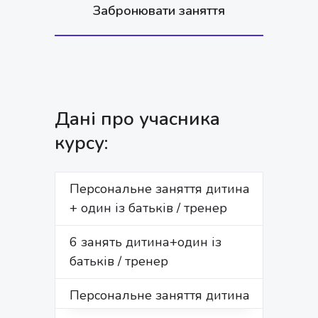
Забронювати заняття
Дані про учасника
курсу:
Персональне заняття дитина
ІМ'Я
+ один із батьків / тренер
6 занять дитина+один із
батьків / тренер
ПРІЗВИЩЕ*
Персональне заняття дитина
+ один із батьків / майстер-