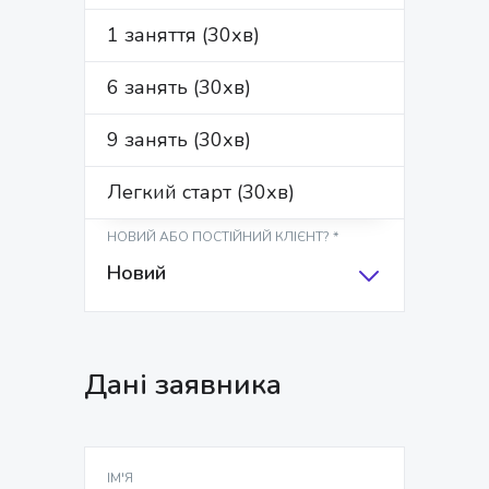
ІМ'Я
1 заняття (30хв)
6 занять (30хв)
ПРІЗВИЩЕ*
9 занять (30хв)
Легкий старт (30хв)
НОВИЙ АБО ПОСТІЙНИЙ КЛІЄНТ? *
Новий
Дані заявника
ІМ'Я